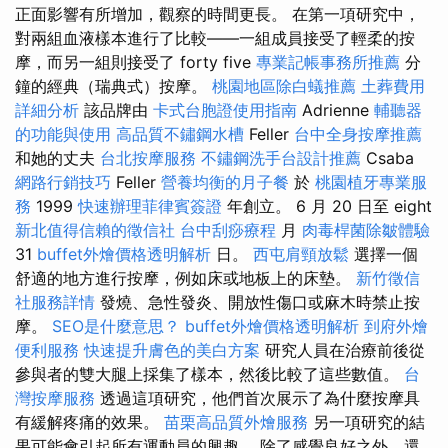
正面影響有所增加，觀察的時間更長。 在第一項研究中，
對兩組血液樣本進行了比較——一組成員接受了輕柔的按
摩，而另一組則接受了 forty five
專業記帳事務所推薦
分
鐘的經典（瑞典式）按摩。
桃園地區除白蟻推薦
土葬費用
詳細分析
該品牌由
卡式台胞證使用指南
Adrienne
輔聽器
的功能與使用
高品質不鏽鋼水槽
Feller
台中全身按摩推薦
和她的丈夫
台北按摩服務
不鏽鋼洗手台設計推薦
Csaba
網路行銷技巧
Feller
營養均衡的月子餐
於
桃園植牙專業服
務
1999
快速辦理菲律賓簽證
年創立。 6 月 20 日至 eight
新北值得信賴的徵信社
台中刮痧療程
月
肉毒桿菌除皺體驗
31
buffet外燴價格透明解析
日。
西屯肩頸放鬆
選擇一個
舒適的地方進行按摩，例如床或地板上的床墊。
新竹徵信
社服務詳情
發燒、急性發炎、開放性傷口或麻木時禁止按
摩。
SEO是什麼意思？
buffet外燴價格透明解析
到府外燴
便利服務
快速提升膚色的美白方案
研究人員在治療前後從
參與者的雙大腿上採集了樣本，然後比較了這些數值。
台
灣按摩服務
透過這項研究，他們首次展示了為什麼按摩具
有緩解疼痛的效果。
苗栗高品質外燴服務
另一項研究的結
果可能會引起所有運動員的興趣。 除了感覺良好之外，還