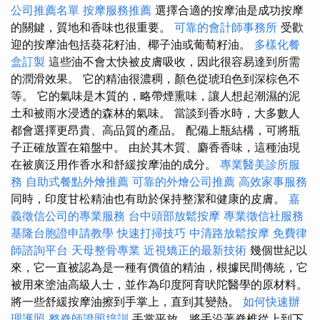
公司推薦名單
按摩服務推薦
選擇合適的按摩油是成功按摩
的關鍵，質地和香味也很重要。
可靠的會計師事務所
受歡
迎的按摩油包括葵花籽油、椰子油或葡萄籽油。
多樣化餐
盒訂製
這些油不會太快被皮膚吸收，因此很容易達到所需
的潤滑效果。 它的精油很濃稠，顏色從琥珀色到深棕色不
等。 它的氣味是木質的，略帶煙熏味，讓人想起潮濕的泥
土和被雨水浸透的森林的氣味。 當談到香水時，大多數人
都會選擇更昂貴、高品質的產品。 配備上瓶結構，可將瓶
子正確放置在箱盤中。 由於其木質、麝香香味，這種油現
在被廣泛用作香水和舒緩按摩油的成分。
專業醫美診所服
務
自助式餐點外燴推薦
可靠的外燴公司推薦
高效家事服務
同時，印度甘松精油也有助於保持整潔和健康的皮膚。
嘉
義徵信公司的專業服務
台中頭部放鬆按摩
專業徵信社服務
基隆台胞證申請教學
快速打掃技巧
中清路放鬆按摩
免費律
師諮詢平台
天母整骨專業
近視矯正的最新技術
幾個世紀以
來，它一直被認為是一種有價值的精油，根據民間傳統，它
被用來塗油高級人士，並作為印度阿育吠陀醫學的原材料。
將一些舒緩按摩油擦到手掌上，直到其變熱。
如何快速辦
理護照
整脊師證照培訓
手掌平放，將手沿著脊椎從上到下