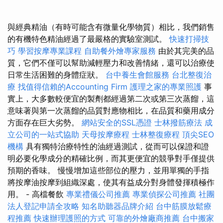
與經典精油（有時可能含有微量化學物質）相比，我們銷售
的有機特色精油經過了最嚴格的實驗室測試。
快速打掃技
巧
學習按摩專業課程
自助餐外燴專家服務
由於其完美的品​​
質，它們不僅可以幫助減輕壓力和改善情緒，還可以治療使
日常生活困難的身體症狀。
台中養生會館服務
台北整復治
療
找值得信賴的Accounting Firm
護理之家的專業照護
事
實上，大多數較便宜的製劑都經過第二次或第三次蒸餾，這
意味著與第一次蒸餾的品質對應物相比，在品質和藥用成分
方面存在巨大劣勢。
網站安全的SSL憑證
士林撥筋療法
成
立公司的一站式協助
天母按摩療程
士林整復療程
頂尖SEO
機構
具有獨特治療特性的油經過測試，從而可以保證和證
明必要化學成分的精確比例，而其更便宜的競爭對手僅提供
預期的香味。 慢慢增加這些部位的壓力，並用單獨的手指
將按摩油按摩到組織深處，使其有益成分對身體發揮積極作
用。 - 高檔餐飲
專業禮儀公司推薦
專業偵探公司推薦
社團
法人登記申請全攻略
知名助聽器品牌介紹
台中筋膜放鬆療
程推薦
快速辦理護照的方式
可靠的外燴廠商推薦
台中搬家