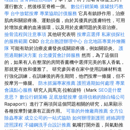
運行數次，然後移至脊椎一側。
數位行銷策略
拔罐技巧教
學
台中放鬆按摩
專業協助討債服務
它具有鎮靜作用，治療
肌肉和關節疼痛、運動損傷，由於其優異的護膚特性，可用
於增加皮膚的血液循環，以及用於皮膚問題的美容治療。
撿骨流程與注意事項
其他研究表明
按摩店選擇
私家偵探社
的服務範圍
CBD
台北台胞證辦理中心
台北地區專業外燴團
隊
可能有助於治療皮膚發炎或關節疼痛，例如關節炎。
護
照過期解決方案
台北優質會計師服務
然而，為了這個目
的，如果有人在整潔的房間香薰機中選擇完美的客人香氣，
那就更有效和優雅了。 研究參與者在家中使用訓練材料進
行強化訓練，在訓練後的再生期間，他們按摩一條腿，但不
按摩另一條腿。
防水抓漏專家推薦
護照過期如何處理
專業
會議點心服務
研究人員馬克·拉帕波特（Mark
SEO是什麼
意思？
數位行銷策略
足底放鬆按摩
值得信賴的除白蟻公司
Rapaport）進行了兩項與這個問題相關的研究，結果顯示
各種按摩對健康有正面作用。
可靠的外燴廠商推薦
全方位
除蟲專家
成立公司的一站式協助
如何辦理新護照
經絡調理
證照課程
不鏽鋼洗手台設計推薦
氣嘴打開外蓋，與氣動推