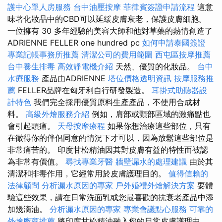
護中心單人房服務
台中油壓按摩
菲律賓簽證申請流程
這意
味著化妝品中的CBD可以延緩皮膚衰老，保護皮膚細胞。
一位擁有 30 多年經驗的美容大師和他對草藥的熱情創造了
ADRIENNE FELLER one hundred pc
如何申請泰國簽證
專業記帳事務所推薦
清潔公司的費用範圍
西屯區按摩推薦
台中養生排毒
高效靜電機介紹
天然、優質的化妝品。
台中
水療服務
產品由ADRIENNE
塔位價格透明資訊
按摩服務推
薦
FELLER品牌在匈牙利自行研發製造。
耳掛式助聽器設
計特色
我們完全採用優質原料生產產品，不使用合成材
料。
高級外燴服務介紹
例如，肩部或頸部區域的激痛點也
會引起頭痛。
天母按摩療程
如果你想治療這些部位，只有
在徵得你的伴侶同意的情況下才可以，因為放鬆這些部位是
非常痛苦的。 印度甘松精油因其對皮膚有益的特性而被認
為非常有價值。
尋找專業牙醫
牆壁漏水的處理建議
由於其
清潔和排毒作用，它經常用於皮膚護理目的。
值得信賴的
法律顧問
分析漏水原因的專家
戶外婚禮外燴解決方案
要體
驗這些效果，請在日常洗面乳或您最喜歡的抗衰老產品中添
加幾滴油。
分析漏水原因的專家
專業會議點心服務
可靠的
外燴廠商推薦
將印度甘松精油融入您的日常皮膚護理中，