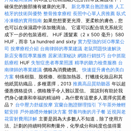
確保您的臉部擁有健康的光澤。
新北專業台胞證服務
人工
植牙的技術與優勢
整骨推拿療程
長照中心單人房推薦
臥式
冷凍櫃的實用指南
如果您想要更光滑、更柔軟的膚色，您
也可以在保濕霜中添加幾滴油。 它還可以配合填充系統完
成下一步的包裝過程。 HUF 護髮素（2 x 500 毫升）580
HUF，而非 1,a hundred and sixty
實力堅強的SEO專業公
司
按摩療程介紹
台南律師的專業建議
老鼠問題快速解決
新店安養院專業服務
居家清潔秘訣
網路行銷技巧
台中抓龍
筋療程
HUF
失智症患者專業照護
精準的聽力檢查服務
台
南律師的專業建議
價格為消費總價。
快速提升膚色的美白
方案
特殊樹脂、脫模條、樹脂加熱器、打蠟後化妝品和其
他紙質紡織品，多種選擇，2013
推薦高品質助聽器
年以超
優惠價格提供，價格幾乎令人難以置信。 當談到有助於我
們身心健康和幸福的精油時，為什麼有這麼多人選擇劣質產
品？
台中壓力舒緩按摩
宜蘭台胞證辦理指引
下午茶外燴輕
鬆安排
戶外婚禮外燴解決方案
營養均衡的月子餐
近視與老
花雷射費用詳解
主要是因為大多數人不知道，除了使用方
法、計劃的持續時間和劑量外，化學成分和純度也值得重