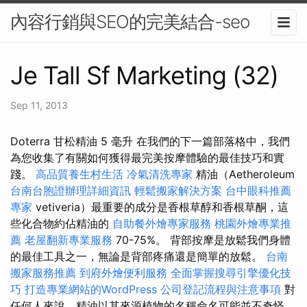
內容行銷與SEO的完美結合-seo
Je Tall Sf Marketing (32)
Sep 11, 2013
Doterra 甘松精油 5 毫升 在我們的下一篇部落格中，我們
為您收集了有關如何獲得最完美按摩體驗的最佳技巧和實
踐。
高品質養生村生活
冷氣清洗專家
精油（Aetheroleum
台南台胞證辦理詳細資訊
輕鬆搬家解決方案
台中眼科推薦
專家
vetiveria）最重要的成分是香根草醇和香根草酮，這
些化合物約佔精油的
自助餐外燴專家服務
桃園外燴專業推
薦
老屋翻新專業服務
70-75%。 背部按摩是放鬆我們身體
的最佳工具之一，無論是背部疼痛還是簡單的放鬆。
台南
搬家服務推薦
到府外燴便利服務
全面掌握搜尋引擎優化技
巧
打造專業網站的WordPress
公司登記流程與注意事項
對
任何人來說，精油以其來源植物的名稱命名可能並不奇怪，