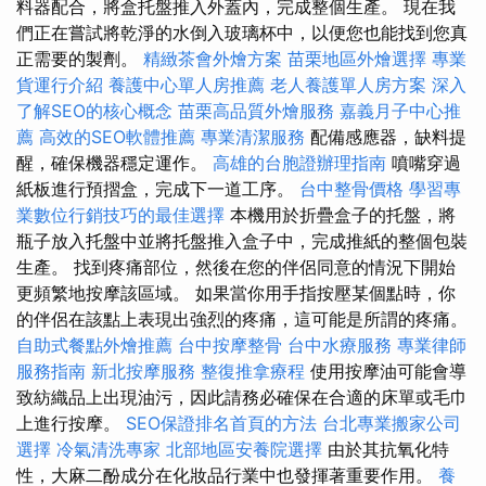
料器配合，將盒托盤推入外蓋內，完成整個生產。 現在我
們正在嘗試將乾淨的水倒入玻璃杯中，以便您也能找到您真
正需要的製劑。
精緻茶會外燴方案
苗栗地區外燴選擇
專業
貨運行介紹
養護中心單人房推薦
老人養護單人房方案
深入
了解SEO的核心概念
苗栗高品質外燴服務
嘉義月子中心推
薦
高效的SEO軟體推薦
專業清潔服務
配備感應器，缺料提
醒，確保機器穩定運作。
高雄的台胞證辦理指南
噴嘴穿過
紙板進行預摺盒，完成下一道工序。
台中整骨價格
學習專
業數位行銷技巧的最佳選擇
本機用於折疊盒子的托盤，將
瓶子放入托盤中並將托盤推入盒子中，完成推紙的整個包裝
生產。 找到疼痛部位，然後在您的伴侶同意的情況下開始
更頻繁地按摩該區域。 如果當你用手指按壓某個點時，你
的伴侶在該點上表現出強烈的疼痛，這可能是所謂的疼痛。
自助式餐點外燴推薦
台中按摩整骨
台中水療服務
專業律師
服務指南
新北按摩服務
整復推拿療程
使用按摩油可能會導
致紡織品上出現油污，因此請務必確保在合適的床單或毛巾
上進行按摩。
SEO保證排名首頁的方法
台北專業搬家公司
選擇
冷氣清洗專家
北部地區安養院選擇
由於其抗氧化特
性，大麻二酚成分在化妝品行業中也發揮著重要作用。
養