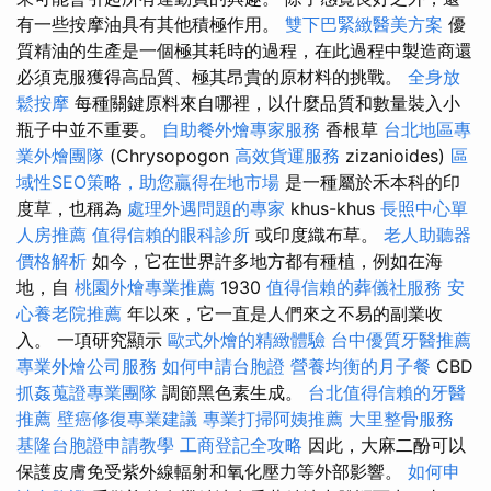
有一些按摩油具有其他積極作用。
雙下巴緊緻醫美方案
優
質精油的生產是一個極其耗時的過程，在此過程中製造商還
必須克服獲得高品質、極其昂貴的原材料的挑戰。
全身放
鬆按摩
每種關鍵原料來自哪裡，以什麼品質和數量裝入小
瓶子中並不重要。
自助餐外燴專家服務
香根草
台北地區專
業外燴團隊
(Chrysopogon
高效貨運服務
zizanioides)
區
域性SEO策略，助您贏得在地市場
是一種屬於禾本科的印
度草，也稱為
處理外遇問題的專家
khus-khus
長照中心單
人房推薦
值得信賴的眼科診所
或印度織布草。
老人助聽器
價格解析
如今，它在世界許多地方都有種植，例如在海
地，自
桃園外燴專業推薦
1930
值得信賴的葬儀社服務
安
心養老院推薦
年以來，它一直是人們來之不易的副業收
入。 一項研究顯示
歐式外燴的精緻體驗
台中優質牙醫推薦
專業外燴公司服務
如何申請台胞證
營養均衡的月子餐
CBD
抓姦蒐證專業團隊
調節黑色素生成。
台北值得信賴的牙醫
推薦
壁癌修復專業建議
專業打掃阿姨推薦
大里整骨服務
基隆台胞證申請教學
工商登記全攻略
因此，大麻二酚可以
保護皮膚免受紫外線輻射和氧化壓力等外部影響。
如何申