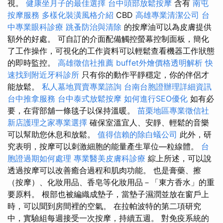
視。
健康坐月子的最佳選擇
台中頭部放鬆按摩
含有
南屯
按摩服務
多樣化裝潢風格介紹
CBD
高雄專業清潔公司
台
中專業眼科診療
跳蚤防治與清除
的按摩油可以為皮膚提供
額外的好處。 可自訂的介面配備觸控螢幕控制面板，簡化
了工作操作，可視化的工作資料可以輕鬆查看機器工作狀態
的即時監控。
高雄徵信社推薦
buffet外燴價格透明解析
快
速找到附近牙科診所
只有你的動作平靜穩定，你的伴侶才
能放鬆。
私人墓地買賣專業諮詢
台南台胞證辦理詳細資訊
台中推拿服務
台中泰式放鬆按摩
如何進行SEO優化
如有必
要，在背部舖一條毯子以保持溫暖。
苗栗地區專業徵信社
新店護理之家專業選擇
確保室溫宜人、安靜、輕鬆的音樂
可以幫助您休息和放鬆。
值得信賴的除白蟻公司
此外，研
究表明，按摩可以刺激細胞的能量產生單位—粒線體。
台
胞證過期如何處理
專業醫美皮膚科診療
綜上所述，可以說
透過按摩可以改善癒合過程和肌肉功能。 也是膏藥、擦
（按摩）、化妝用品、香皂等化妝用品－「東方香水」的重
要原料。 根部也被編織成墊子，當墊子濕潤並放在窗戶上
時，可以聞到房間裡的空氣。 在拉帕波特的第二項研究
中，實驗組每週接受一次按摩，持續五週。 對免疫系統的