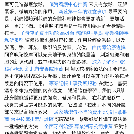
摩可促進徹底放鬆。
優質養護中心推薦
它具有放鬆、緩解
緊張、緩解疼痛的作用。
新墓第一年的注意事項
最重要的
是，我們體驗到我們的身體和精神都會更加清新、更加活
躍、更加平衡。 阿育吠陀按摩是一種使用藥油的全身精油
按摩。
子母車的實用功能
高雄台胞證辦理地點
專業律師事
務所服務
這種按摩也是淋巴按摩，作用於經絡系統，以及
腳底、手、耳朵、臉部的反射區、穴位。
白內障治療選擇
阿育吠陀按摩可以完美地平衡身體的能量流，刺激組織和細
胞的新陳代謝，並中和壓力的有害影響。
深入了解SEO的
核心概念
新北市安養院推薦
阿育吠陀按摩療法的主要特點
是不使用揉捏或深度摩擦，因此通常可以在其他類型的按摩
禁忌的情況下使用。
專業記帳士事務所服務
在愛池，需要
溫水來維持身體的內在溫度。 透過這種學習，我們比只訓
練身體能獲得更好的健康、健身和長壽。 在我的服務中，
我努力滿足盡可能多的需求。 它透過「拉出」不同的身體
部位來提高治療效果。
居家清潔每小時的費用
北投推拿推
薦
台中按摩排毒討論區
頸部緊張、緊張或脊椎矯正療法是
一種極好的方法。
全面牙科治療
專業消毒公司推薦
它對各
種脊椎問題非常有效，如疼痛、椎間盤突出、腰痛、背痛、