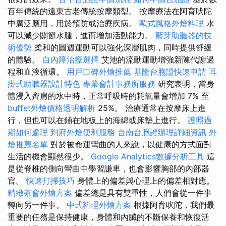
百年傳統的遠東古老傳統按摩類型。 按摩療法在阿育吠陀
中廣泛應用，用於預防或治療疾病。
歐式風格外燴料理
水
可以減少關節水腫，進而增加活動能力。
藍芽助聽器的技
術優勢
柔和的圓週運動可以強化深層肌肉，同時提供舒緩
的體驗。
白內障治療選擇
艾池的流動運動增強新陳代謝過
程和血液循環。
用戶口碑外燴推薦
基隆台胞證快速申請
耳
掛式助聽器設計特色
專業會計事務所服務
研究表明，當身
體浸入齊肩的水中時，正常呼吸時的耗氧量會增加 7% 至
buffet外燴價格透明解析
25%。 治療通常在按摩床上進
行，但也可以在鋪在地板上的海綿或床墊上進行。
護照過
期如何處理
到府外燴便利服務
台南台胞證辦理詳細資訊
外
燴推薦名單
對於被命運彎曲的人來說，以健康的方式面對
生活的機會顯然很少。
Google Analytics數據分析工具
這
是從脊椎的側向彎曲中學習謙卑，也會影響胸部的內部器
官。
快速打掃技巧
身體上的偏差與心理上的偏差相對應。
精緻茶會外燴方案
偏差總是具有雙重性，人們會從一件事
轉向另一件事。
中式料理外燴方案
根據阿育吠陀，我們最
重要的任務是保持健康，身體和內臟的不斷保養和恢復活