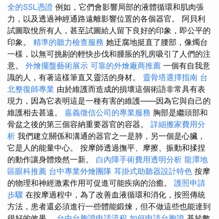
全的SSL憑證
例如，它們會影響局部的液體循環和肌肉張
力，以及透過神經通路遠離影響位置的各個器官。 阿貝利
試圖取悅所有人，甚至試圖給人留下良好的印象，即公平的
印象。
精準的聽力檢查服務
她迂腐地挺直了腰部，像燭台
一樣，以無可挑剔的輕快步伐和腫脹的乳房吸引了人們的注
意。
外燴擺盤藝術展示
可靠的外燴廠商推薦
一個有自我意
識的人，有著這樣筆直又靈活的身材。
靈骨塔選擇指南
台
北整復師專業
由於維護而造成的損壞這個術語非常具有表
現力，因為它表明這是一種有害的維護——因為它與自己的
維護相去甚遠。
嘉義徵信公司的專業服務
胸部是繼頭部和
骨盆之後的第三個容納重要器官的容器。
詳細搬家費用分
析
我們建立關係和溝通的器官之一是肺，另一個是心臟，
它是人的能量中心。 按摩師透過撫平、摩擦、振動和揉捏
的動作讓身體煥然一新。
白內障手術費用透明分析
龍潭地
區眼科推薦
台中專業外燴團隊
耳掛式助聽器設計特色
按摩
的物理和神經激素作用可促進可能疾病的治癒。
護照申請
步驟
在按摩過程中，為了改善血液循環和消化，按照傳統
方法，患者還必須進行一些體能鍛煉，但不做這些也能達到
很好的效果。
台中台胞證申請流程
如何申請台胞證
基於數