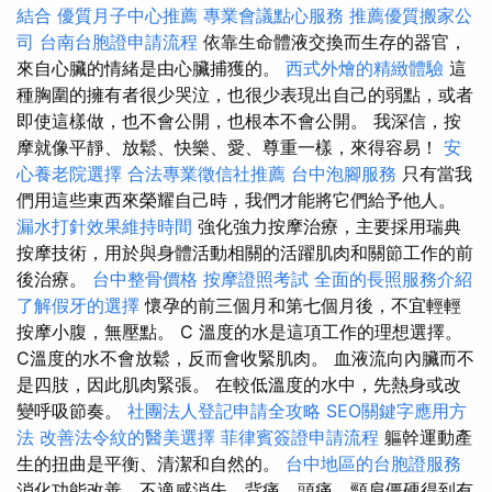
結合
優質月子中心推薦
專業會議點心服務
推薦優質搬家公
司
台南台胞證申請流程
依靠生命體液交換而生存的器官，
來自心臟的情緒是由心臟捕獲的。
西式外燴的精緻體驗
這
種胸圍的擁有者很少哭泣，也很少表現出自己的弱點，或者
即使這樣做，也不會公開，也根本不會公開。 我深信，按
摩就像平靜、放鬆、快樂、愛、尊重一樣，來得容易！
安
心養老院選擇
合法專業徵信社推薦
台中泡腳服務
只有當我
們用這些東西來榮耀自己時，我們才能將它們給予他人。
漏水打針效果維持時間
強化強力按摩治療，主要採用瑞典
按摩技術，用於與身體活動相關的活躍肌肉和關節工作的前
後治療。
台中整骨價格
按摩證照考試
全面的長照服務介紹
了解假牙的選擇
懷孕的前三個月和第七個月後，不宜輕輕
按摩小腹，無壓點。 C 溫度的水是這項工作的理想選擇。
C溫度的水不會放鬆，反而會收緊肌肉。 血液流向內臟而不
是四肢，因此肌肉緊張。 在較低溫度的水中，先熱身或改
變呼吸節奏。
社團法人登記申請全攻略
SEO關鍵字應用方
法
改善法令紋的醫美選擇
菲律賓簽證申請流程
軀幹運動產
生的扭曲是平衡、清潔和自然的。
台中地區的台胞證服務
消化功能改善，不適感消失，背痛、頭痛、頸肩僵硬得到有