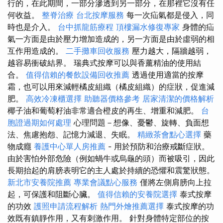
行的，在此期間，一部分滲透到另一部分，在那裡它沒有任
何收益。
整脊治療
台北按摩服務
每一次疝氣都是侵入，同
時也是介入。
台中抓龍筋療程
頂樓漏水修復專家
身體的疝
氣一方面是由於壓力增加造成的，另一方面是由於虛弱的相
互作用造成的。
二手攤車回收服務
壓力越大，隔牆越弱，
越容易衝破結界。 瑞典式按摩可以與香薰精油的使用結
合。
值得信賴的餐飲設備回收推薦
透過使用適當的按摩
霜，也可以用來減輕橘皮組織（橘皮組織）的症狀，促進減
肥。
高效冷凍櫃選擇
助聽器價格參考
居家清潔的價格解析
椰子油和葡萄籽油非常適合橙皮的再生、增重和減肥。
台
胞證過期如何處理
心理問題－想像、憂鬱、旋轉、負面想
法、焦慮抱怨、記憶力減退、失眠。
精緻茶會點心選擇
藥
物成癮
養護中心單人房推薦
- 用於預防和治療戒斷症狀。
由於害怕外部危險（例如蝸牛或烏龜的頭）而被吸引，因此
長期抬起的肩膀表明它的主人處於持續的恐懼和震驚狀態。
新北市安養院推薦
專業會議點心服務
僅將左側肩膀向上拉
起，可保護和阻斷心臟。
值得信賴的安養院選擇
泰式按摩
的功效
護照申請流程解析
熱門外燴推薦選擇
泰式按摩的功
效既有鎮靜作用，又有刺激作用。 針對身體特定部位的按