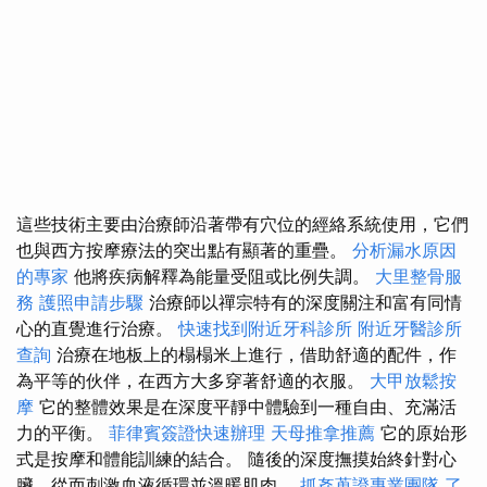
這些技術主要由治療師沿著帶有穴位的經絡系統使用，它們
也與西方按摩療法的突出點有顯著的重疊。
分析漏水原因
的專家
他將疾病解釋為能量受阻或比例失調。
大里整骨服
務
護照申請步驟
治療師以禪宗特有的深度關注和富有同情
心的直覺進行治療。
快速找到附近牙科診所
附近牙醫診所
查詢
治療在地板上的榻榻米上進行，借助舒適的配件，作
為平等的伙伴，在西方大多穿著舒適的衣服。
大甲放鬆按
摩
它的整體效果是在深度平靜中體驗到一種自由、充滿活
力的平衡。
菲律賓簽證快速辦理
天母推拿推薦
它的原始形
式是按摩和體能訓練的結合。 隨後的深度撫摸始終針對心
臟，從而刺激血液循環並溫暖肌肉。
抓姦蒐證專業團隊
了