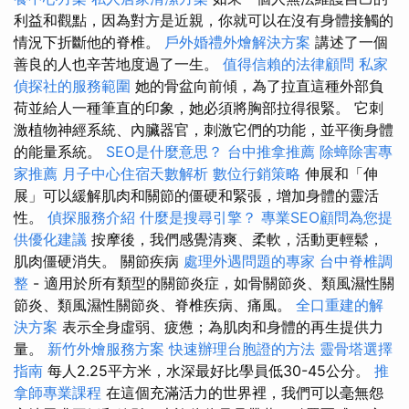
利益和觀點，因為對方是近親，你就可以在沒有身體接觸的
情況下折斷他的脊椎。
戶外婚禮外燴解決方案
講述了一個
善良的人也辛苦地度過了一生。
值得信賴的法律顧問
私家
偵探社的服務範圍
她的骨盆向前傾，為了拉直這種外部負
荷並給人一種筆直的印象，她必須將胸部拉得很緊。 它刺
激植物神經系統、內臟器官，刺激它們的功能，並平衡身體
的能量系統。
SEO是什麼意思？
台中推拿推薦
除蟑除害專
家推薦
月子中心住宿天數解析
數位行銷策略
伸展和「伸
展」可以緩解肌肉和關節的僵硬和緊張，增加身體的靈活
性。
偵探服務介紹
什麼是搜尋引擎？
專業SEO顧問為您提
供優化建議
按摩後，我們感覺清爽、柔軟，活動更輕鬆，
肌肉僵硬消失。 關節疾病
處理外遇問題的專家
台中脊椎調
整
- 適用於所有類型的關節炎症，如骨關節炎、類風濕性關
節炎、類風濕性關節炎、脊椎疾病、痛風。
全口重建的解
決方案
表示全身虛弱、疲憊；為肌肉和身體的再生提供力
量。
新竹外燴服務方案
快速辦理台胞證的方法
靈骨塔選擇
指南
每人2.25平方米，水深最好比學員低30-45公分。
推
拿師專業課程
在這個充滿活力的世界裡，我們可以毫無怨