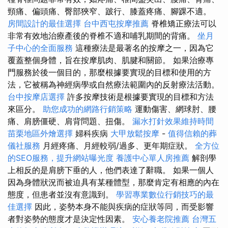
頸痛、偏頭痛、臀部狹窄、跛行、膝蓋疼痛、腳踝不適。
房間設計的最佳選擇
台中西屯按摩推薦
脊椎矯正療法可以
非常有效地治療產後的脊椎不適和哺乳期間的背痛。
坐月
子中心的全面服務
這種療法是最著名的按摩之一，因為它
覆蓋整個身體，旨在按摩肌肉、肌腱和關節。 如果治療專
門服務於後一個目的，那麼根據要實現的目標和使用的方
法，它被稱為神經病學或自然療法範圍內的反射療法活動。
台中按摩店選擇
許多按摩技術是根據要實現的目標和方法
來區分。
助您成功的網路行銷策略
運動傷害、網球肘、腰
痛、肩膀僵硬、肩背問題、扭傷。
漏水打針效果維持時間
苗栗地區外燴選擇
婦科疾病
大甲放鬆按摩
-
值得信賴的葬
儀社服務
月經疼痛、月經較弱/過多、更年期症狀。
全方位
的SEO服務，提升網站曝光度
養護中心單人房推薦
解剖學
上相反的是肩膀下垂的人，他們表達了辭職。 如果一個人
因為身體狀況而被迫具有某種體型，那麼肯定有相應的內在
態度，但患者並沒有意識到。
學習專業數位行銷技巧的最
佳選擇
因此，姿勢本身不能與疾病的症狀等同，而受影響
者對姿勢的態度才是決定性因素。
安心養老院推薦
台灣五