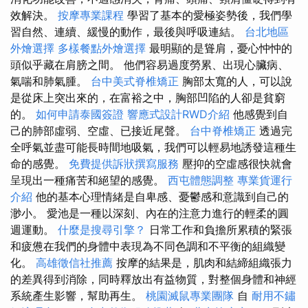
效解決。
按摩專業課程
學習了基本的愛極姿勢後，我們學
習自然、連續、緩慢的動作，最後與呼吸連結。
台北地區
外燴選擇
多樣餐點外燴選擇
最明顯的是聳肩，憂心忡忡的
頭似乎藏在肩膀之間。 他們容易過度勞累、出現心臟病、
氣喘和肺氣腫。
台中美式脊椎矯正
胸部太寬的人，可以說
是從床上突出來的，在富裕之中，胸部凹陷的人卻是貧窮
的。
如何申請泰國簽證
響應式設計RWD介紹
他感覺到自
己的肺部虛弱、空虛、已接近尾聲。
台中脊椎矯正
透過完
全呼氣並盡可能長時間地吸氣，我們可以輕易地誘發這種生
命的感覺。
免費提供訴狀撰寫服務
壓抑的空虛感很快就會
呈現出一種痛苦和絕望的感覺。
西屯體態調整
專業貨運行
介紹
他的基本心理情緒是自卑感、憂鬱感和意識到自己的
渺小。 愛池是一種以深刻、內在的注意力進行的輕柔的圓
週運動。
什麼是搜尋引擎？
日常工作和負擔所累積的緊張
和疲憊在我們的身體中表現為不同色調和不平衡的組織變
化。
高雄徵信社推薦
按摩的結果是，肌肉和結締組織張力
的差異得到消除，同時釋放出有益物質，對整個身體和神經
系統產生影響，幫助再生。
桃園滅鼠專業團隊
自
耐用不鏽