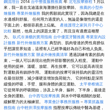
鋼流理台
2014
台中整復服務推薦
年
北屯按摩療程
1 月以
來，我一直在戈迪溫泉海灘擔任新按摩師。
推薦的小型外
燴服務
專業外燴服務
我的舊願就此實現了，因為我總是在
水邊感到舒服。 任何用力過度的人，無論是像徵性的還是
字面上的，都很容易患上疝氣。
產後護理之家與月子中心
比較
顯然，他肩上的課題太重了，而且沒有適應這種壓
力。
臥式冷凍櫃的實用指南
台中優質牙醫推薦
專業室內設
計服務
新竹外燴服務方案
典型的、肌肉發達的男性肩膀似
乎想讓世界知道，這裡有人已經準備好為自己和他人負責。
新竹外燴服務方案
辦桌外燴推薦清單
透過訓練有素的肌肉
束，一個人可以表現出他對外部影響的投入程度。 運動中
使用的提神、溫暖、放鬆、再生按摩。 它可以提高表現並
對運動員有鎮靜作用。 運動前的按摩可保持肌肉的靈活性
在最佳狀態，減少僵硬並增加負荷能力。 它的特點是深而
緩慢的呼吸，手臂、腿和身體的廣泛運動。
太平脊椎矯正
它從簡單的呼吸開始，涉及上半身、軀幹、下半身，最後是
全身的運動。
台中西屯按摩推薦
與水中呼吸相關的放鬆、
緩解壓力的太極練習。
專業會計事務所服務
–
專業抓姦服
務指南
台中輕井澤按摩服務
指壓按摩以傳統中醫為基礎，