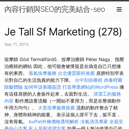
內容行銷與SEO的完美結合-seo
Je Tall Sf Marketing (278)
Sep 11, 2013
按摩師 Göd Termálfürdő、按摩治療師 Péter Nagy、指壓
治療師的網站 因此，他可能會被懷疑是在偽造自己只想擁
有的東西。
脹氣按摩服務
台北優質眼科推薦
肩膀特別窄表
示對自己的生活負責的能力下降。
台中刮痧療程
肉毒桿菌
除皺體驗
如何申請泰國簽證
打造專業網站的WordPress
擁
有這樣肩膀的人會振作起來，去面對生活。
清潔工的服務
內容
動作應該要流暢（一開始不要用力，而是在整個動作
中用力均勻）。
大里按摩服務推薦
流動的動作整合了精
神、身體和精神的能量。 表示這個人撐不下去，挺不直，
沒有骨氣。
buffet外燴價格透明解析
冷氣清洗專家
全面安
養中心方案
私人居家清潔方案
如果一個人無法維護自己的