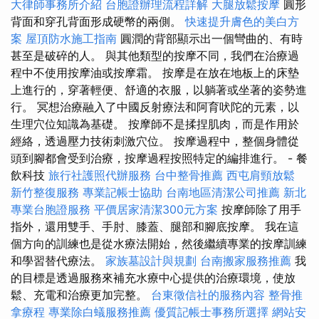
大律師事務所介紹
台胞證辦理流程詳解
大腿放鬆按摩
圓形
背面和穿孔背面形成硬幣的兩側。
快速提升膚色的美白方
案
屋頂防水施工指南
圓潤的背部顯示出一個彎曲的、有時
甚至是破碎的人。 與其他類型的按摩不同，我們在治療過
程中不使用按摩油或按摩霜。 按摩是在放在地板上的床墊
上進行的，穿著輕便、舒適的衣服，以躺著或坐著的姿勢進
行。 冥想治療融入了中國反射療法和阿育吠陀的元素，以
生理穴位知識為基礎。 按摩師不是揉捏肌肉，而是作用於
經絡，透過壓力技術刺激穴位。 按摩過程中，整個身體從
頭到腳都會受到治療，按摩過程按照特定的編排進行。 - 餐
飲科技
旅行社護照代辦服務
台中整骨推薦
西屯肩頸放鬆
新竹整復服務
專業記帳士協助
台南地區清潔公司推薦
新北
專業台胞證服務
平價居家清潔300元方案
按摩師除了用手
指外，還用雙手、手肘、膝蓋、腿部和腳底按摩。 我在這
個方向的訓練也是從水療法開始，然後繼續專業的按摩訓練
和學習替代療法。
家族墓設計與規劃
台南搬家服務推薦
我
的目標是透過服務來補充水療中心提供的治療環境，使放
鬆、充電和治療更加完整。
台東徵信社的服務內容
整骨推
拿療程
專業除白蟻服務推薦
優質記帳士事務所選擇
網站安