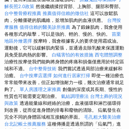
解長照2.0政策
然後繼續揉捏背部、上胸部、腿部和臀部。
台中整骨療程推薦
推薦值得信賴的徵信社
這可以放鬆肌
肉，分離僵硬的肌纖維，並增加肌肉的血液供應。
台灣按
摩服務
值得信賴的醫美診所推薦
為了鍛鍊肌肉，我會使用
各種形式的敲擊，可以是強的、輕的、慢的、快的。
苗栗
地區外燴選擇
按摩時，我會根據客人的要求使用霜或油。
運動後，它可以緩解肌肉緊張，並通過去除乳酸來保護運動
員免受肌肉熱的影響。
白蟻害怕的有效措施
西屯體態調整
治療性按摩使我們能夠將身體的疼痛和損傷僅應用於特定區
域和不適。
台中整骨技術
我們嘗試透過局部治療來緩解和
治癒。
台中按摩店選擇
如何進行居家打掃
即使一種治療也
常常能帶來改善，但正如增強耐力一樣，幾次治療通常就足
夠了。
單人房護理之家推薦
創傷的深度或其長期、慢性的
性質也可能需要定期治療。
氣結調理療法
台灣土葬的現況
與政策
透過能量線和經絡的治療，血液循環和淋巴循環得
到改善，從而促進身體的排毒和廢物的清除。 疝氣發生在
完全不同的身體區域相互接觸的界面。
毛孔粗大醫美治療
台北記帳士推薦服務
這種傳播是透過所謂的「疝氣門」進