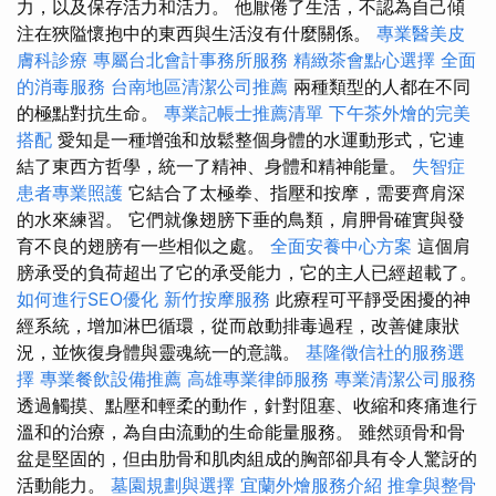
力，以及保存活力和活力。 他厭倦了生活，不認為自己傾
注在狹隘懷抱中的東西與生活沒有什麼關係。
專業醫美皮
膚科診療
專屬台北會計事務所服務
精緻茶會點心選擇
全面
的消毒服務
台南地區清潔公司推薦
兩種類型的人都在不同
的極點對抗生命。
專業記帳士推薦清單
下午茶外燴的完美
搭配
愛知是一種增強和放鬆整個身體的水運動形式，它連
結了東西方哲學，統一了精神、身體和精神能量。
失智症
患者專業照護
它結合了太極拳、指壓和按摩，需要齊肩深
的水來練習。 它們就像翅膀下垂的鳥類，肩胛骨確實與發
育不良的翅膀有一些相似之處。
全面安養中心方案
這個肩
膀承受的負荷超出了它的承受能力，它的主人已經超載了。
如何進行SEO優化
新竹按摩服務
此療程可平靜受困擾的神
經系統，增加淋巴循環，從而啟動排毒過程，改善健康狀
況，並恢復身體與靈魂統一的意識。
基隆徵信社的服務選
擇
專業餐飲設備推薦
高雄專業律師服務
專業清潔公司服務
透過觸摸、點壓和輕柔的動作，針對阻塞、收縮和疼痛進行
溫和的治療，為自由流動的生命能量服務。 雖然頭骨和骨
盆是堅固的，但由肋骨和肌肉組成的胸部卻具有令人驚訝的
活動能力。
墓園規劃與選擇
宜蘭外燴服務介紹
推拿與整骨